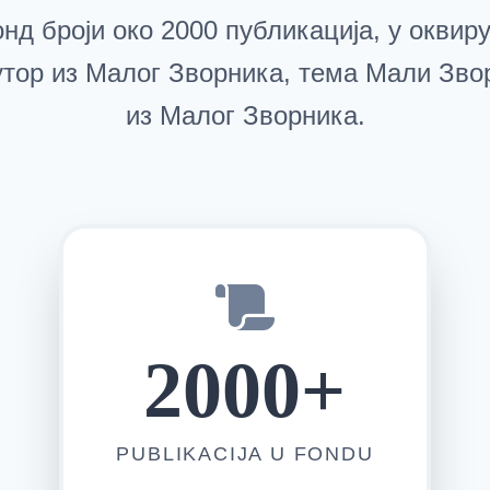
нд броји око 2000 публикација, у оквиру 
аутор из Малог Зворника, тема Мали Зво
из Малог Зворника.
2000+
PUBLIKACIJA U FONDU