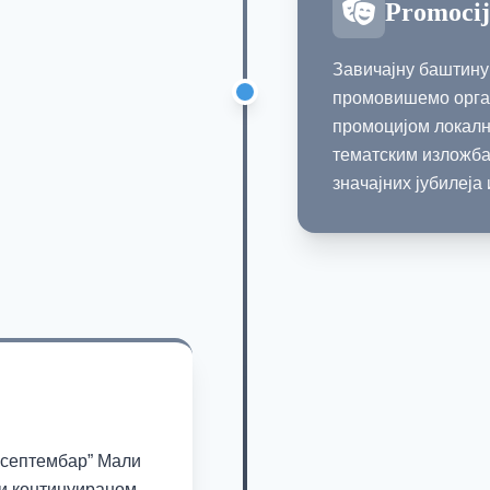
Promocij
Завичајну баштину
промовишемо орга
промоцијом локалн
тематским изложб
значајних јубилеја
. септембар” Мали
 и континуираном