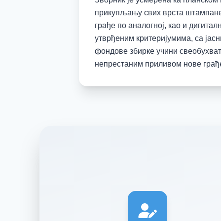
прикупљању свих врста штампане
грађе по аналогној, као и дигитал
утврђеним критеријумима, са јас
фондове збирке учини свеобухва
непрестаним приливом нове грађ