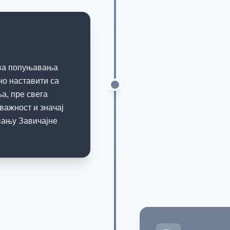
ова попуњавања
жно наставити са
, пре свега
 важност и значај
вању Завичајне