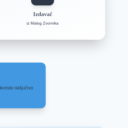
Izdavač
iz Malog Zvornika
oriste isključivo