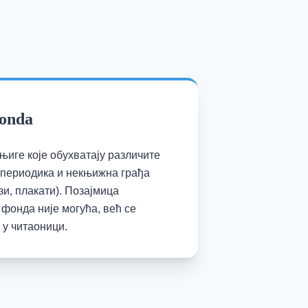
fonda
њиге које обухватају различите
а периодика и некњижна грађа
зи, плакати). Позајмица
 фонда није могућа, већ се
 у читаоници.