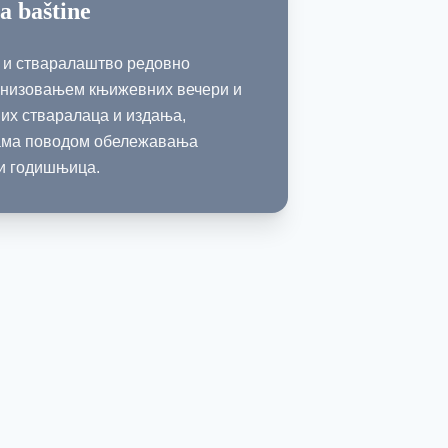
a baštine
 и стваралаштво редовно
низовањем књижевних вечери и
их стваралаца и издања,
ама поводом обележавања
 и годишњица.