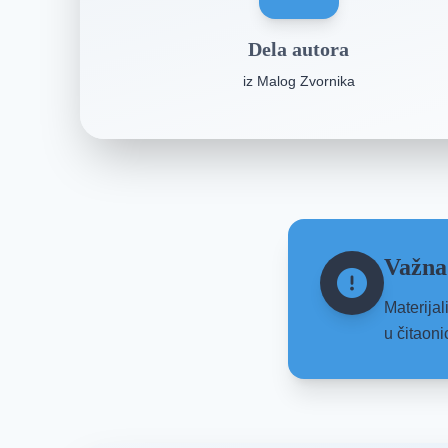
Dela autora
iz Malog Zvornika
Važna
Materijal
u čitaoni