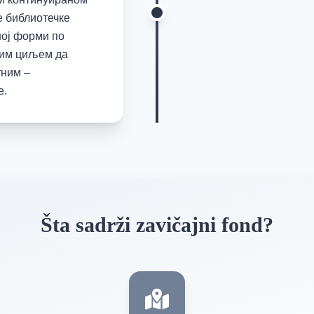
 библиотечке
ној форми по
ним циљем да
тним –
е.
Šta sadrži zavičajni fond?