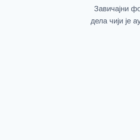
Завичајни фо
дела чији је 