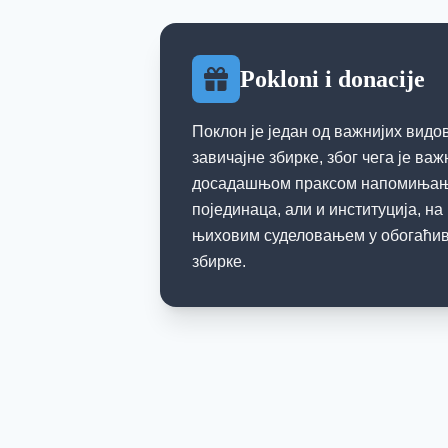
Pokloni i donacije
Поклон је један од важнијих вид
завичајне збирке, због чега је ва
досадашњом праксом напомињања
појединаца, али и институција, на
њиховим суделовањем у обогаћи
збирке.