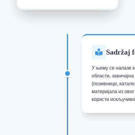
Sadržaj 
У њему се налазе к
области, завичајн
(позивнице, катало
материјала из овог
користи искључиво