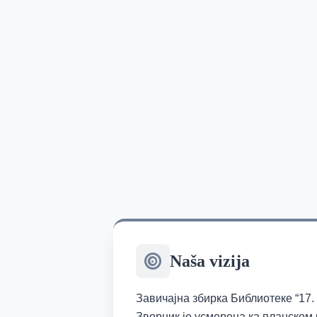
Naša vizija
Завичајна збирка Библиотеке “17
Зворник је усмерена ка планском