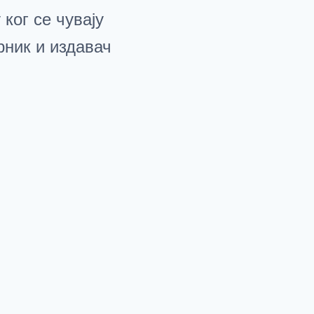
ког се чувају
рник и издавач