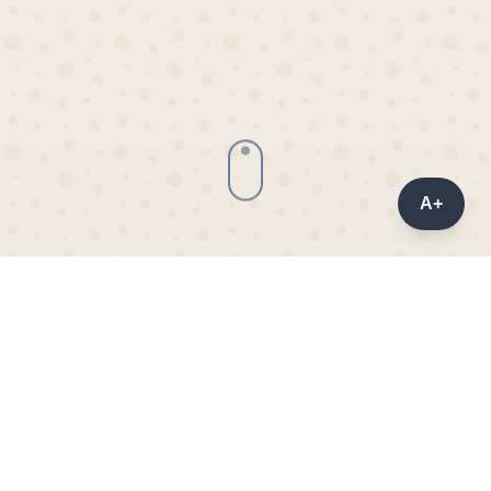
A+
Најновије Вести
Будите у току са најновијим дешавањима из
света културе, образовања и иновација