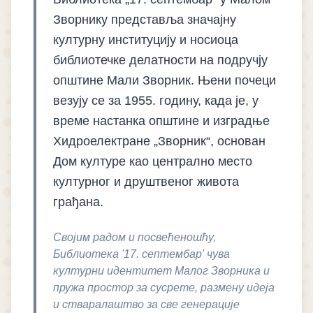
Зворнику представља значајну
културну институцију и носиоца
библиотечке делатности на подручју
општине Мали Зворник. Њени почеци
везују се за 1955. годину, када је, у
време настанка општине и изградње
Хидроелектране „Зворник“, основан
Дом културе као централно место
културног и друштвеног живота
грађана.
Својим радом и посвећеношћу,
Библиотека '17. септембар' чува
културни идентитет Малог Зворника и
пружа простор за сусрете, размену идеја
и стваралаштво за све генерације